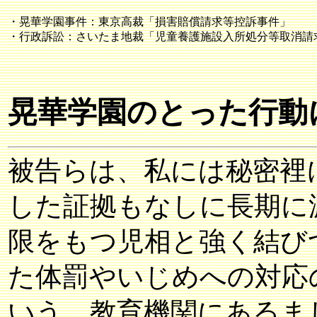
・晃華学園事件：東京高裁「損害賠償請求等控訴事件」
・行政訴訟：さいたま地裁「児童養護施設入所処分等取消請
晃華学園のとった行動
被告らは、私には秘密裡
した証拠もなしに長期に
限をもつ児相と強く結び
た体罰やいじめへの対応
いう、教育機関にあるま