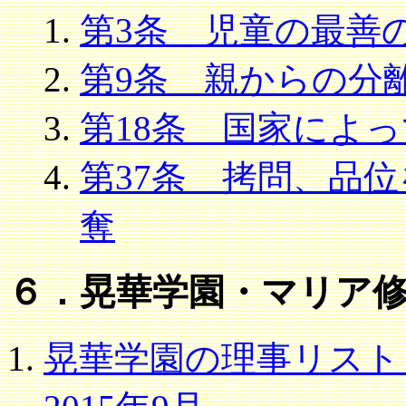
第3条 児童の最善
第9条 親からの分
第18条 国家によ
第37条 拷問、品
奪
６．晃華学園・マリア
晃華学園の理事リスト