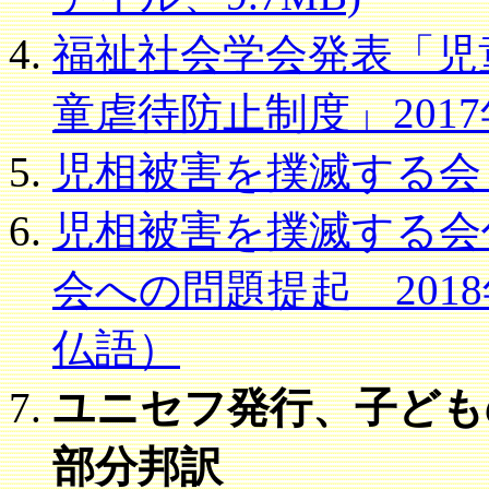
福祉社会学会発表「児
童虐待防止制度」2017
児相被害を撲滅する会
児相被害を撲滅する会
会への問題提起 2018
仏語）
ユニセフ発行、子ども
部分邦訳