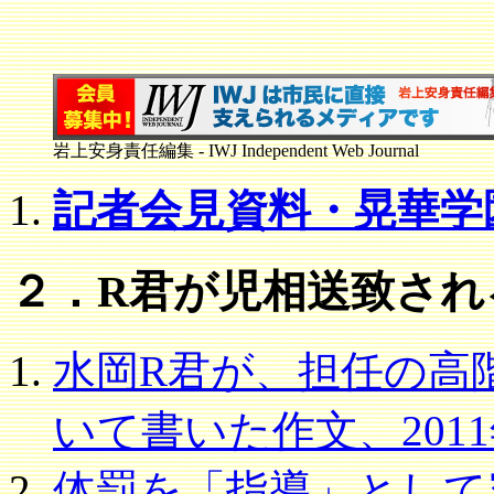
岩上安身責任編集 - IWJ Independent Web Journal
記者会見資料・晃華学
２．R君が児相送致され
水岡R君が、担任の高
いて書いた作文、2011
体罰を「指導」として