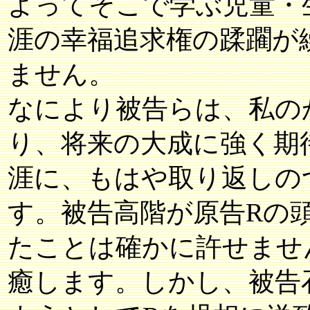
よってそこで学ぶ児童・
涯の幸福追求権の蹂躙が
ません。
なにより被告らは、私の
り、将来の大成に強く期
涯に、もはや取り返しの
す。被告高階が原告Rの
たことは確かに許せませ
癒します。しかし、被告