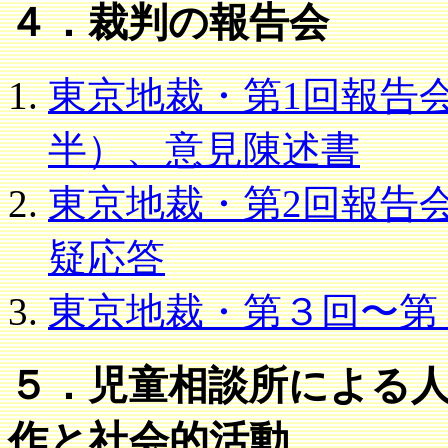
４．裁判の報告会
東京地裁・第1回報告会
半）、意見陳述書
東京地裁・第2回報告会
疑応答
東京地裁・第３回〜第
５．児童相談所による
作と社会的活動