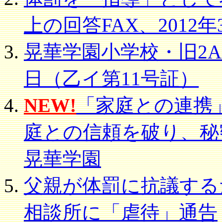
上の回答FAX、2012年
晃華学園小学校・旧2A臨
日（乙イ第11号証）
NEW!
「家庭との連携
庭との信頼を破り、秘
晃華学園
父親が体罰に抗議する
相談所に「虐待」通告