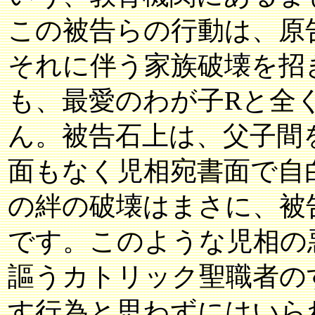
この被告らの行動は、原
それに伴う家族破壊を招
も、最愛のわが子Rと全
ん。被告石上は、父子間
面もなく児相宛書面で自
の絆の破壊はまさに、被
です。このような児相の
謳うカトリック聖職者の
す行為と思わずにはいら