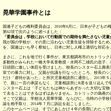
晃華学園事件とは
国連子どもの権利委員会は、2010年6月に、日本が子ども
第62項で次のように述べました：
「委員会は，学校において行動面での期待を満たさない児童
我が国の学校が、その意に沿わない児童生徒を排除するため
を、国連はいち早く察知し、日本に対し人権上適切な対応を
まさに、これを地で行く事件が、東京都調布市のカトリック
多動性がみられた一橋大学名誉教授・水岡不二雄氏の息子、
日頭部に激しい体罰を受けました。校長のシスター石上壽美
室での暴力に対し、父親が抗議を行なったところ、校長のシ
だけ「虐待があった」と所沢児童相談所に通告し、2013年
で、親に一言の承諾もなく、児童相談所にR君を送り込んで
シスター石上は「子どもたちは神からあずかった大切な宝物
て去ることはできるはずはありません。カトリックの偽善の
そこで父親は、学校法人晃華学園、ならびに、当時の小学校
諭を相手取り、2014年７月に訴訟を起こしました。
このホームページは、すでにあしかけ４年の長期にわたって